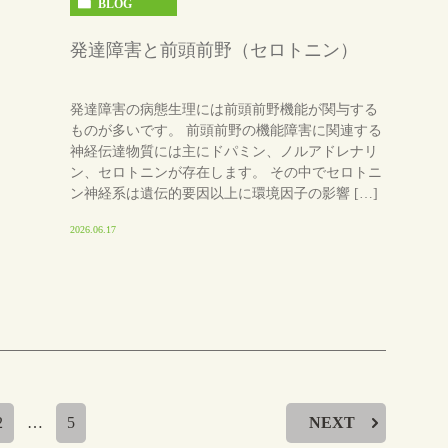
BLOG
発達障害と前頭前野（セロトニン）
発達障害の病態生理には前頭前野機能が関与する
ものが多いです。 前頭前野の機能障害に関連する
神経伝達物質には主にドパミン、ノルアドレナリ
ン、セロトニンが存在します。 その中でセロトニ
ン神経系は遺伝的要因以上に環境因子の影響 […]
2026.06.17
2
…
5
NEXT