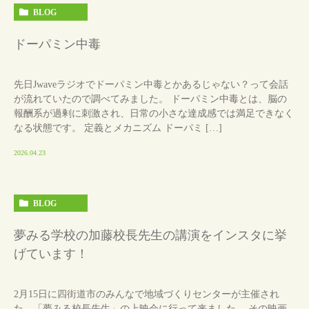
BLOG
ドーパミン中毒
先日Jwaveラジオでドーパミン中毒とかあるじゃない？って会話
が流れていたので調べてみました。 ドーパミン中毒とは、脳の
報酬系が過剰に刺激され、日常の小さな達成感では満足できなく
なる状態です。 定義とメカニズム ドーパミ […]
2026.04.23
BLOG
夢みる学校の加藤校長先生の講演をインスタに挙
げています！
2月15日に四街道市のみんなで地域づくりセンターが主催され
た、「夢みる校長先生」の上映会に行って来ました。 その映画